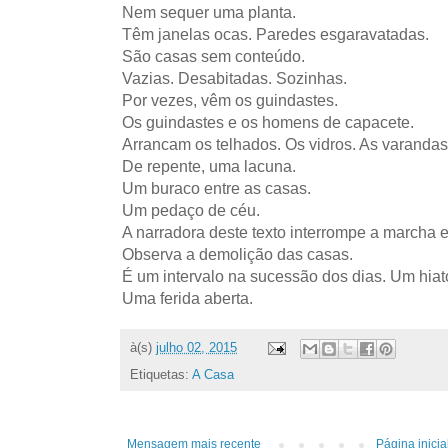
Nem sequer uma planta.
Têm janelas ocas. Paredes esgaravatadas.
São casas sem conteúdo.
Vazias. Desabitadas. Sozinhas.
Por vezes, vêm os guindastes.
Os guindastes e os homens de capacete.
Arrancam os telhados. Os vidros. As varandas
De repente, uma lacuna.
Um buraco entre as casas.
Um pedaço de céu.
A narradora deste texto interrompe a marcha 
Observa a demolição das casas.
É um intervalo na sucessão dos dias. Um hiat
Uma ferida aberta.
à(s)
julho 02, 2015
Etiquetas:
A Casa
Mensagem mais recente
Página inicia